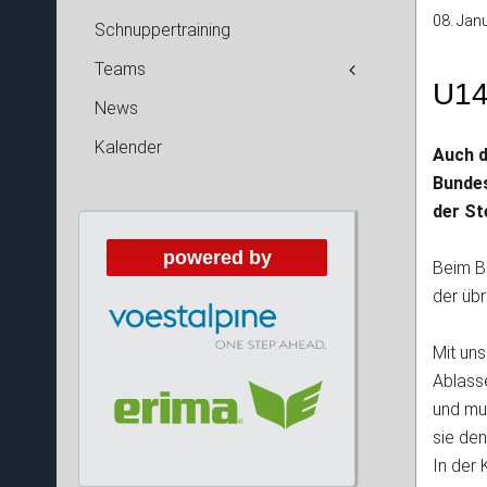
08. Jan
Schnuppertraining
Teams
U14
News
Kalender
Auch d
Bundes
der St
powered by
Beim B
der üb
Mit uns
Ablasse
und mus
sie den
In der 