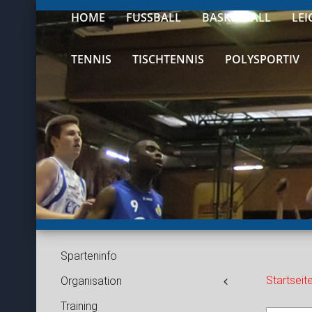
HOME
FUSSBALL
BASKETBALL
LEI
TENNIS
TISCHTENNIS
POLYSPORTIV
Sparteninfo
Startseit
Organisation
Training