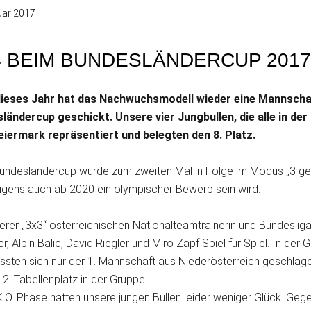
uar 2017
 BEIM BUNDESLÄNDERCUP 2017 
ieses Jahr hat das Nachwuchsmodell wieder eine Mannschaf
ländercup geschickt. Unsere vier Jungbullen, die alle in de
eiermark repräsentiert und belegten den 8. Platz.
undesländercup wurde zum zweiten Mal in Folge im Modus „3 gege
rigens auch ab 2020 ein olympischer Bewerb sein wird.
erer „3x3“ österreichischen Nationalteamtrainerin und Bundeslig
r, Albin Balic, David Riegler und Miro Zapf Spiel für Spiel. In 
sten sich nur der 1. Mannschaft aus Niederösterreich geschlagen
 2. Tabellenplatz in der Gruppe.
K.O. Phase hatten unsere jungen Bullen leider weniger Glück. Ge