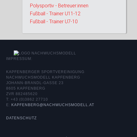
Polysportiv - Betreuer:innen
Fußball - Trainer U11-12
Fußball - Trainer U7-10
IMPRESSUM:
KAPFENBERGER SPORTVEREINIGUNG
NACHWUCHSMODELL KAPFENBERG
JOHANN-BRANDL-GASSE 23
8605 KAPFENBERG
ZVR 882485620
T: +43 (0)3862 27710
E:
KAPFENBERG@NACHWUCHSMODELL.AT
DATENSCHUTZ