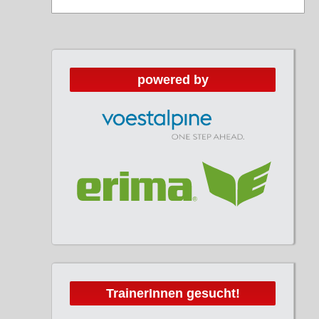
Ausbildung: Übungsleiter und staatlich
geprüfter Instruktor
m: +43 (0)6605298275
Ausbildung: Nachwuchstrainer
powered by
e:
oliver.heimrath@kapfenberg.at
m: +43 (0)
e:
Ausbildung: Instruktor
m: +43 (0)660 8133497
e:
muba.simoner@gmail.com
TrainerInnen gesucht!