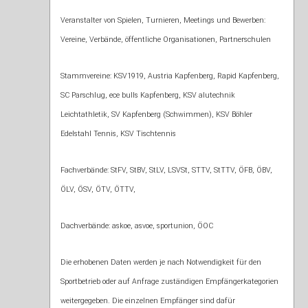
Veranstalter von Spielen, Turnieren, Meetings und Bewerben:
Vereine, Verbände, öffentliche Organisationen, Partnerschulen
Stammvereine: KSV1919, Austria Kapfenberg, Rapid Kapfenberg,
SC Parschlug, ece bulls Kapfenberg, KSV alutechnik
Leichtathletik, SV Kapfenberg (Schwimmen), KSV Böhler
Edelstahl Tennis, KSV Tischtennis
Fachverbände: StFV, StBV, StLV, LSVSt, STTV, StTTV, ÖFB, ÖBV,
ÖLV, ÖSV, ÖTV, ÖTTV,
Dachverbände: askoe, asvoe, sportunion, ÖOC
Die erhobenen Daten werden je nach Notwendigkeit für den
Sportbetrieb oder auf Anfrage zuständigen Empfängerkategorien
weitergegeben. Die einzelnen Empfänger sind dafür