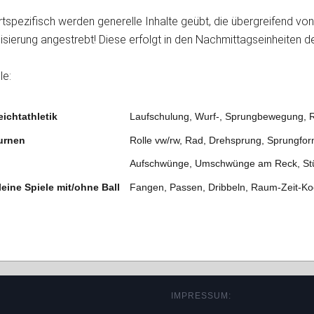
tspezifisch werden generelle Inhalte geübt, die übergreifend vo
isierung angestrebt! Diese erfolgt in den Nachmittagseinheiten d
le:
eichtathletik
Laufschulung, Wurf-, Sprungbewegung, R
urnen
Rolle vw/rw, Rad, Drehsprung, Sprungfo
Aufschwünge, Umschwünge am Reck, St
leine Spiele mit/ohne Ball
Fangen, Passen, Dribbeln, Raum-Zeit-Ko
IMPRESSUM: