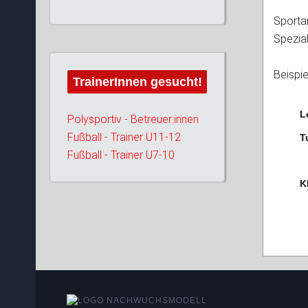
Sportar
Spezial
Beispie
TrainerInnen gesucht!
L
Polysportiv - Betreuer:innen
Fußball - Trainer U11-12
T
Fußball - Trainer U7-10
K