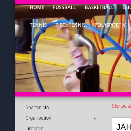
HOME
FUSSBALL
BASKETBALL
LEI
TENNIS
TISCHTENNIS
POLYSPORTIV
Startseit
Sparteninfo
Organisation
JA
Einheiten