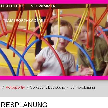
CHTATHLETIK
SCHWIMMEN
TEAMSPORTAKADEMIE
e
Polysportiv
Volksschulbetreuung
Jahresplanung
HRESPLANUNG