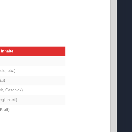
 Inhalte
ele, etc.)
aß)
it, Geschick)
glichkeit)
Kraft)