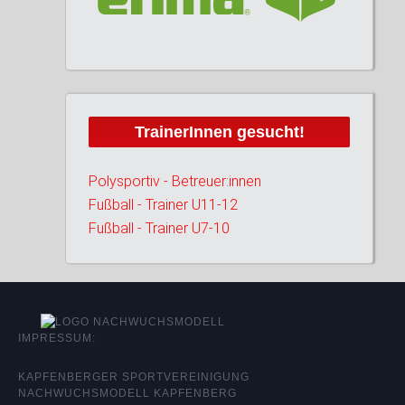
TrainerInnen gesucht!
Polysportiv - Betreuer:innen
Fußball - Trainer U11-12
Fußball - Trainer U7-10
IMPRESSUM:
KAPFENBERGER SPORTVEREINIGUNG
NACHWUCHSMODELL KAPFENBERG