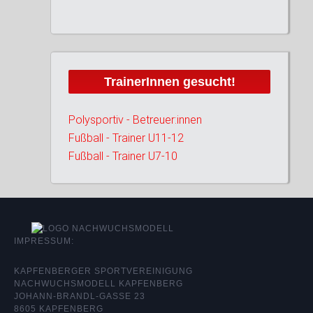
TrainerInnen gesucht!
Polysportiv - Betreuer:innen
Fußball - Trainer U11-12
Fußball - Trainer U7-10
IMPRESSUM:
KAPFENBERGER SPORTVEREINIGUNG
NACHWUCHSMODELL KAPFENBERG
JOHANN-BRANDL-GASSE 23